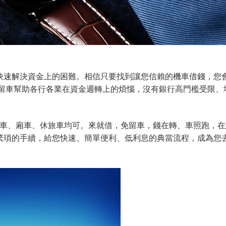
快速解決資金上的困難。相信只要找到讓您信賴的機車借錢，您
免留車幫助各行各業在資金週轉上的煩惱，沒有銀行高門檻受限、
貨車、廂車、休旅車均可。來就借，免留車，錢在轉、車照跑，
行繁瑣的手續，給您快速、簡單便利、低利息的典當流程，成為您