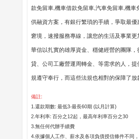
款免留車,機車借款免留車,汽車免留車,機
供融資方案，有銀行繁瑣的手續，爭取最優
窘境，速撥服務專線，讓您的生活及事業更
華信以扎實的雄厚資金、穩健經營的團隊，
貸、公司工廠營運周轉金、等需求的人，提
規遵守奉行，而這些法規也相對的保障了放
備註:
1.還款期數: 最低3-最長60期 (以月計算)
2.年利率: 百分之12起，最高年利率百分之30
3.無任何代辦手續費
4.依據個人工作、薪水及各項負債授信條件不同